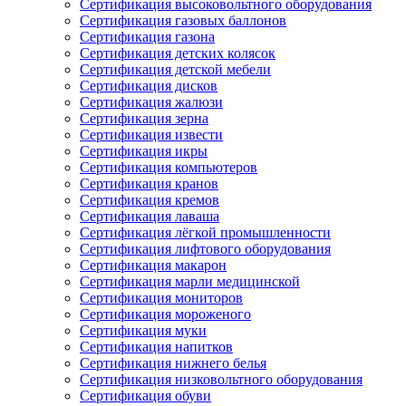
Сертификация высоковольтного оборудования
Сертификация газовых баллонов
Сертификация газона
Сертификация детских колясок
Сертификация детской мебели
Сертификация дисков
Сертификация жалюзи
Сертификация зерна
Сертификация извести
Сертификация икры
Сертификация компьютеров
Сертификация кранов
Сертификация кремов
Сертификация лаваша
Сертификация лёгкой промышленности
Сертификация лифтового оборудования
Сертификация макарон
Сертификация марли медицинской
Сертификация мониторов
Сертификация мороженого
Сертификация муки
Сертификация напитков
Сертификация нижнего белья
Сертификация низковольтного оборудования
Сертификация обуви