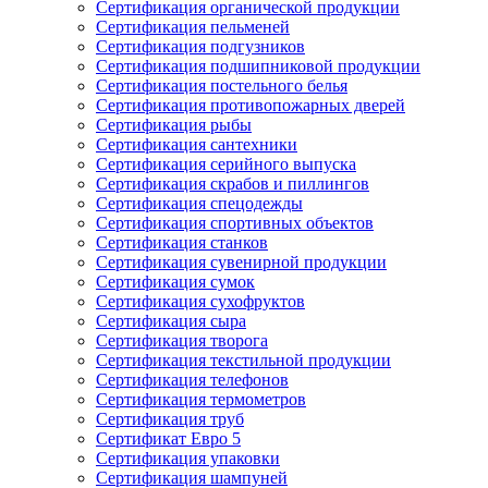
Сертификация органической продукции
Сертификация пельменей
Сертификация подгузников
Сертификация подшипниковой продукции
Сертификация постельного белья
Сертификация противопожарных дверей
Сертификация рыбы
Сертификация сантехники
Сертификация серийного выпуска
Сертификация скрабов и пиллингов
Сертификация спецодежды
Сертификация спортивных объектов
Сертификация станков
Сертификация сувенирной продукции
Сертификация сумок
Сертификация сухофруктов
Сертификация сыра
Сертификация творога
Сертификация текстильной продукции
Сертификация телефонов
Сертификация термометров
Сертификация труб
Сертификат Евро 5
Сертификация упаковки
Сертификация шампуней