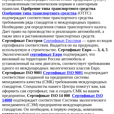
установленным гигиеническим нормам и санитарным
правилам.
Одобрение типа транспортного средства
Одобрение типа транспортного средства
(ОТТС)
подтверждает соответствие транспортного средства
требованиям ряда стандартов и международных правил.
Необходимо для определения ставки транспортного налога.
Дает право на производство и реализацию автомобилей, а
также ввоз и растаможивание транспортных средств.
Сертификат Госстроя
Сертификат Госстроя
— один из видов
сертификата соответствия. Выдается он на продукцию,
используемую в строительстве.
Сертификат Евро — 3, 4, 5
Экологический
сертификат Евро
подтверждает, что
ввозимый на территорию России автомобиль и
установленный на нем двигатель, соответствует требованиям
одного из международных экологических классов Евро.
Сертификат
ISO 9001
Сертификат ISO 9001
подтверждает
соответствие созданной на предприятии системы
менеджмента качества (СМК) требованиям международных
стандартов. Специалисты нашего Центра помогут вам, как
оформить сам сертификат, так и создать СМК на вашем
предприятии.
Сертификат ISO 14 000
Сертификат ISO
14000
подтверждает соответствие Системы экологического
менеджмента (СЭМ) предприятия международным
стандартам. Он необходим, в первую очередь, компаниям,
которые
работают на международных рынках или с