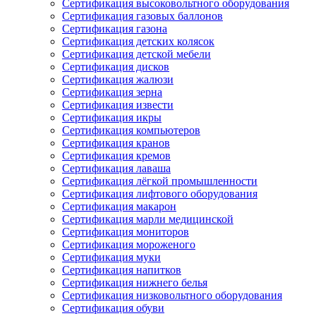
Сертификация высоковольтного оборудования
Сертификация газовых баллонов
Сертификация газона
Сертификация детских колясок
Сертификация детской мебели
Сертификация дисков
Сертификация жалюзи
Сертификация зерна
Сертификация извести
Сертификация икры
Сертификация компьютеров
Сертификация кранов
Сертификация кремов
Сертификация лаваша
Сертификация лёгкой промышленности
Сертификация лифтового оборудования
Сертификация макарон
Сертификация марли медицинской
Сертификация мониторов
Сертификация мороженого
Сертификация муки
Сертификация напитков
Сертификация нижнего белья
Сертификация низковольтного оборудования
Сертификация обуви