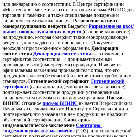
или декларацию о соответствии. В Центре сертификации
«Мегатест» вы можете заказать: отказные письма ВНИИС, для
торговли и таможни, а также специальные пожарные и
гигиенические отказные письма.
Разрешение на ввоз
озоноразрушающих веществ
Выдается
Разрешение на ввоз/
вывоз озоноразрушающих веществ
(озоновое заключение)
на продукцию, которая содержит такие озоноразрушающие
вещества, как хладагенты и пропелленты. Документ
необходим при таможенном оформлении.
Декларация
соответствия
Декларация соответствия
— в отличие от
сертификатов соответствия — принимается самими
производителями (импортерами) продукции. И является
официальным заявлением производителя о том, что его
продукция является безопасной и соответствует требованиям
стандартов.
Гигиенический сертификат
Гигиенический
сертификат
(санитарно-эпидемиологическое заключение)
подтверждает соответствие продукции установленным
гигиеническим нормам и санитарным правилам.
Письмо
ВНИИС
Отказное
письмо ВНИИС
выдается Всероссийским
Научным Исследовательским Институтом Сертификации и
подтверждает, что указанная в нем продукция не подлежит
обязательной сертификации.
Санитарно-
эпидемиологическое заключение
Санитарно-
эпидемиологическое заключение
(СЭЗ), или гигиенический
сертификат, подтверждает соответствие продукции (услуг)