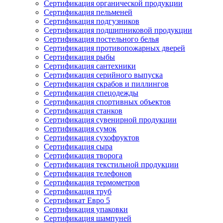
Сертификация органической продукции
Сертификация пельменей
Сертификация подгузников
Сертификация подшипниковой продукции
Сертификация постельного белья
Сертификация противопожарных дверей
Сертификация рыбы
Сертификация сантехники
Сертификация серийного выпуска
Сертификация скрабов и пиллингов
Сертификация спецодежды
Сертификация спортивных объектов
Сертификация станков
Сертификация сувенирной продукции
Сертификация сумок
Сертификация сухофруктов
Сертификация сыра
Сертификация творога
Сертификация текстильной продукции
Сертификация телефонов
Сертификация термометров
Сертификация труб
Сертификат Евро 5
Сертификация упаковки
Сертификация шампуней