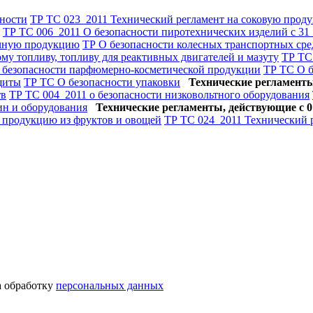
ности
ТР ТС 023_2011 Технический регламент на соковую прод
ТР ТС 006_2011 О безопасности пиротехнических изделий с 31
ачную продукцию
ТР О безопасности колесных транспортных сре
му топливу, топливу для реактивных двигателей и мазуту
ТР ТС
 безопасности парфюмерно-косметической продукции
ТР ТС О б
щиты
ТР ТС О безопасности упаковки
Технические регламенты,
тв
ТР ТС 004_2011 о безопасности низковольтного оборудования
ин и оборудования
Технические регламенты, действующие с 01
ю продукцию из фруктов и овощей
ТР ТС 024_2011 Технический 
а обработку
персональных данных