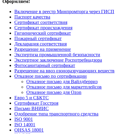
Оформляем!
Включение в реестр Минпромторга через ГИСП
Паспорт качества
Сертификат соответствия
Сертификат происхождения
Гигиенический сертификат
Пожарный сертификат
Декларация соответствия
Разрешение на применение
Экспертиза промышленной безопасности
Экспертное заключение Роспотребнадзора
Фитосанитарный сертификат
Разрешение на ввоз озоноразрушающих веществ
Отказное письмо по сертификации
Отказное письмо для Вайлдберриз
Отказное письмо для маркетплейсов
Отказное письмо для Ozon
Евро 5 и СБКТС
Сертификат Госстроя
Письмо ВНИИС
Одобрение типа транспортного средства
ISO 9001
ISO 14001
OHSAS 18001