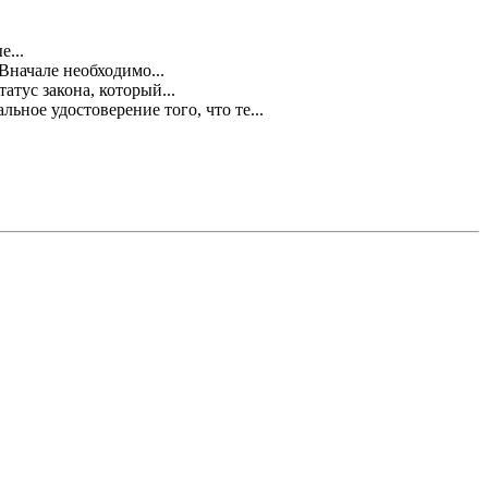
.
...
Вначале необходимо...
тус закона, который...
ное удостоверение того, что те...