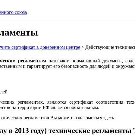
енного союза
гламенты
ить сертификат в доверенном центре
> Действующие техничес
ческим регламентом
называют нормативный документ, соде
чественным и гарантирует его безопасность для людей и окружа
лей
еских регламентах, являются сертификат соответствия тех
ентов на территории РФ является обязательным.
ехнических регламентов Вы можете ознакомиться здесь.
у в 2013 году) технические регламенты