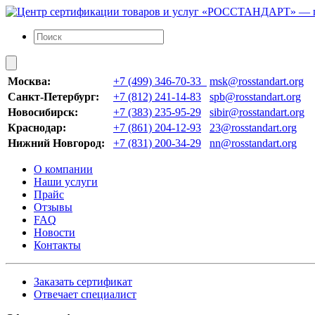
Москва:
+7 (499) 346-70-33
msk@rosstandart.org
Санкт-Петербург:
+7 (812) 241-14-83
spb@rosstandart.org
Новосибирск:
+7 (383) 235-95-29
sibir@rosstandart.org
Краснодар:
+7 (861) 204-12-93
23@rosstandart.org
Нижний Новгород:
+7 (831) 200-34-29
nn@rosstandart.org
О компании
Наши услуги
Прайс
Отзывы
FAQ
Новости
Контакты
Заказать сертификат
Отвечает специалист