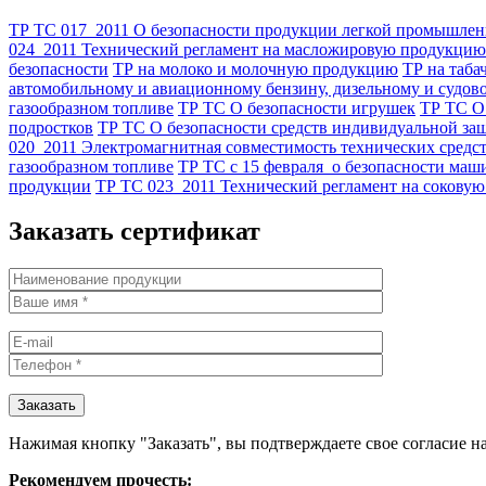
ТР ТС 017_2011 О безопасности продукции легкой промышлен
024_2011 Технический регламент на масложировую продукцию
безопасности
ТР на молоко и молочную продукцию
ТР на таб
автомобильному и авиационному бензину, дизельному и судово
газообразном топливе
ТР ТС О безопасности игрушек
ТР ТС О
подростков
ТР ТС О безопасности средств индивидуальной за
020_2011 Электромагнитная совместимость технических средс
газообразном топливе
ТР ТС с 15 февраля_о безопасности маш
продукции
ТР ТС 023_2011 Технический регламент на сокову
Заказать сертификат
Нажимая кнопку "Заказать", вы подтверждаете свое согласие н
Рекомендуем прочесть: