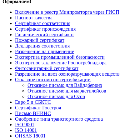
Оформляем!
Включение в реестр Минпромторга через ГИСП
Паспорт качества
Сертификат соответствия
Сертификат происхождения
Гигиенический сертификат
Пожарный сертификат
Декларация соответствия
Разрешение на применение
Экспертиза промышленной безопасности
Экспертное заключение Роспотребнадзора
Фитосанитарный сертификат
Разрешение на ввоз озоноразрушающих веществ
Отказное письмо по сертификации
Отказное письмо для Вайлдберриз
Отказное письмо для маркетплейсов
Отказное письмо для Ozon
Евро 5 и СБКТС
Сертификат Госстроя
Письмо ВНИИС
Одобрение типа транспортного средства
ISO 9001
ISO 14001
OHSAS 18001