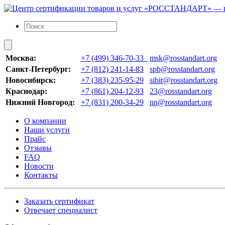
Москва:
+7 (499) 346-70-33
msk@rosstandart.org
Санкт-Петербург:
+7 (812) 241-14-83
spb@rosstandart.org
Новосибирск:
+7 (383) 235-95-29
sibir@rosstandart.org
Краснодар:
+7 (861) 204-12-93
23@rosstandart.org
Нижний Новгород:
+7 (831) 200-34-29
nn@rosstandart.org
О компании
Наши услуги
Прайс
Отзывы
FAQ
Новости
Контакты
Заказать сертификат
Отвечает специалист