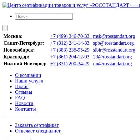
Москва:
+7 (499) 346-70-33
msk@rosstandart.org
Санкт-Петербург:
+7 (812) 241-14-83
spb@rosstandart.org
Новосибирск:
+7 (383) 235-95-29
sibir@rosstandart.org
Краснодар:
+7 (861) 204-12-93
23@rosstandart.org
Нижний Новгород:
+7 (831) 200-34-29
nn@rosstandart.org
О компании
Наши услуги
Прайс
Отзывы
FAQ
Новости
Контакты
Заказать сертификат
Отвечает специалист