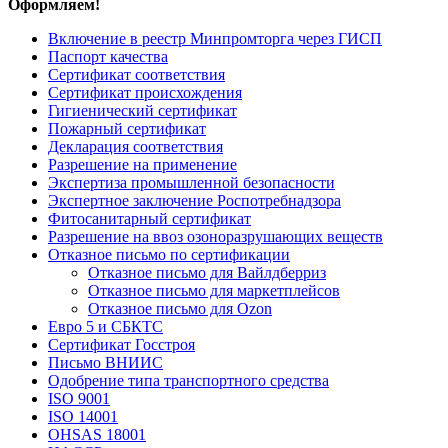
Оформляем!
Включение в реестр Минпромторга через ГИСП
Паспорт качества
Сертификат соответствия
Сертификат происхождения
Гигиенический сертификат
Пожарный сертификат
Декларация соответствия
Разрешение на применение
Экспертиза промышленной безопасности
Экспертное заключение Роспотребнадзора
Фитосанитарный сертификат
Разрешение на ввоз озоноразрушающих веществ
Отказное письмо по сертификации
Отказное письмо для Вайлдберриз
Отказное письмо для маркетплейсов
Отказное письмо для Ozon
Евро 5 и СБКТС
Сертификат Госстроя
Письмо ВНИИС
Одобрение типа транспортного средства
ISO 9001
ISO 14001
OHSAS 18001