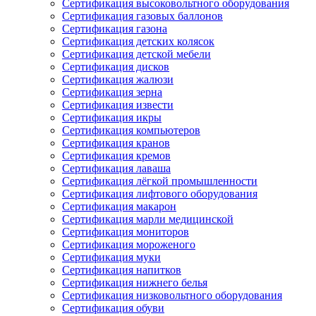
Сертификация высоковольтного оборудования
Сертификация газовых баллонов
Сертификация газона
Сертификация детских колясок
Сертификация детской мебели
Сертификация дисков
Сертификация жалюзи
Сертификация зерна
Сертификация извести
Сертификация икры
Сертификация компьютеров
Сертификация кранов
Сертификация кремов
Сертификация лаваша
Сертификация лёгкой промышленности
Сертификация лифтового оборудования
Сертификация макарон
Сертификация марли медицинской
Сертификация мониторов
Сертификация мороженого
Сертификация муки
Сертификация напитков
Сертификация нижнего белья
Сертификация низковольтного оборудования
Сертификация обуви