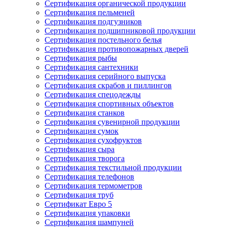
Сертификация органической продукции
Сертификация пельменей
Сертификация подгузников
Сертификация подшипниковой продукции
Сертификация постельного белья
Сертификация противопожарных дверей
Сертификация рыбы
Сертификация сантехники
Сертификация серийного выпуска
Сертификация скрабов и пиллингов
Сертификация спецодежды
Сертификация спортивных объектов
Сертификация станков
Сертификация сувенирной продукции
Сертификация сумок
Сертификация сухофруктов
Сертификация сыра
Сертификация творога
Сертификация текстильной продукции
Сертификация телефонов
Сертификация термометров
Сертификация труб
Сертификат Евро 5
Сертификация упаковки
Сертификация шампуней