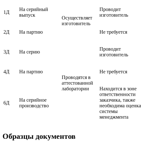
На серийный
Проводит
1Д
выпуск
изготовитель
Осуществляет
изготовитель
2Д
На партию
Не требуется
Проводит
3Д
На серию
изготовитель
4Д
На партию
Не требуется
Проводятся в
аттестованной
лаборатории
Находится в зоне
ответственности
На серийное
заказчика, также
6Д
производство
необходима оценка
системы
менеджмента
Образцы документов