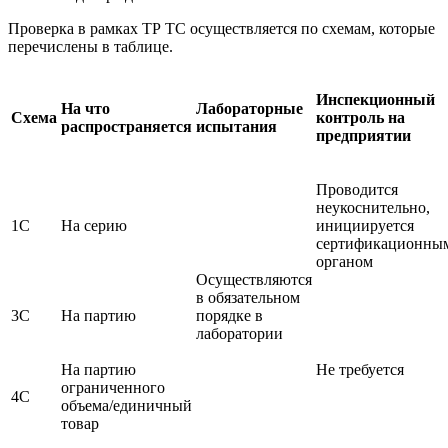
Проверка в рамках ТР ТС осуществляется по схемам, которые
перечислены в таблице.
Инспекционный
На что
Лабораторные
Схема
контроль на
распространяется
испытания
предприятии
Проводится
неукоснительно,
1С
На серию
инициируется
сертификационны
органом
Осуществляются
в обязательном
3С
На партию
порядке в
лаборатории
На партию
Не требуется
ограниченного
4С
объема/единичный
товар