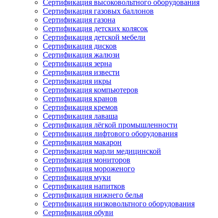
Сертификация высоковольтного оборудования
Сертификация газовых баллонов
Сертификация газона
Сертификация детских колясок
Сертификация детской мебели
Сертификация дисков
Сертификация жалюзи
Сертификация зерна
Сертификация извести
Сертификация икры
Сертификация компьютеров
Сертификация кранов
Сертификация кремов
Сертификация лаваша
Сертификация лёгкой промышленности
Сертификация лифтового оборудования
Сертификация макарон
Сертификация марли медицинской
Сертификация мониторов
Сертификация мороженого
Сертификация муки
Сертификация напитков
Сертификация нижнего белья
Сертификация низковольтного оборудования
Сертификация обуви