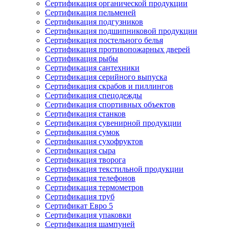
Сертификация органической продукции
Сертификация пельменей
Сертификация подгузников
Сертификация подшипниковой продукции
Сертификация постельного белья
Сертификация противопожарных дверей
Сертификация рыбы
Сертификация сантехники
Сертификация серийного выпуска
Сертификация скрабов и пиллингов
Сертификация спецодежды
Сертификация спортивных объектов
Сертификация станков
Сертификация сувенирной продукции
Сертификация сумок
Сертификация сухофруктов
Сертификация сыра
Сертификация творога
Сертификация текстильной продукции
Сертификация телефонов
Сертификация термометров
Сертификация труб
Сертификат Евро 5
Сертификация упаковки
Сертификация шампуней