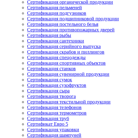
Сертификация органической продукции
Сертификация пельменей
Сертификация подгузников
Сертификация подшипниковой продукции
Сертификация постельного белья
Сертификация противопожарных дверей
Сертификация рыбы
Сертификация сантехники
Сертификация серийного выпуска
Сертификация скрабов и пиллингов
Сертификация спецодежды
Сертификация спортивных объектов
Сертификация станков
Сертификация сувенирной продукции
Сертификация сумок
Сертификация сухофруктов
Сертификация сыра
Сертификация творога
Сертификация текстильной продукции
Сертификация телефонов
Сертификация термометров
Сертификация труб
Сертификат Евро 5
Сертификация упаковки
Сертификация шампуней