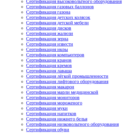
Сертификация высоковольтного оборудования
Сертификация газовых баллонов
Сертификация газона
Сертификация детских колясок
Сертификация детской мебели
Сертификация дисков
Сертификация жалюзи
Сертификация зерна
Сертификация извести
Сертификация икры
Сертификация компьютеров
Сертификация кранов
Сертификация кремов
Сертификация лаваша
Сертификация лёгкой промышленности
Сертификация лифтового оборудования
Сертификация макарон
Сертификация марли медицинской
Сертификация мониторов
Сертификация мороженого
Сертификация муки
Сертификация напитков
Сертификация нижнего белья
Сертификация низковольтного оборудования
Сертификация обуви