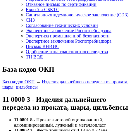
Отказное письмо по сертификации
Евро 5 и СБКТС
Санитарно-эпидемиологическое заключение (СЭЗ)
СИЗ
Согласование технических условий
Экспертное заключение Роспотребнадзора
Экспертиза промышленной безопасности
Экспертное заключение Роспотребнадзора
Письмо ВНИИС
Одобрение типа транспортного средства
ТН ВЭД
База кодов ОКП
База кодов ОКП
→
Изделия дальнейшего передела из проката,
шары, цильбепсы
11 0000 3 - Изделия дальнейшего
передела из проката, шары, цильбепсы
11 0801 8
- Прокат листовой оцинкованный,
алюминированный, луженый и металлопласт
11 0802 3
- Жесть толщиной от 0,18 до 0,22 мм