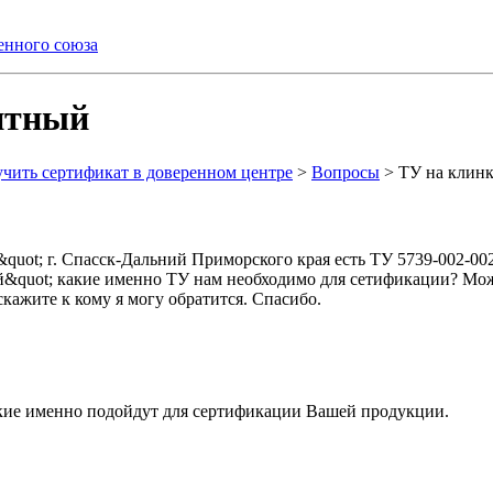
енного союза
нтный
ить сертификат в доверенном центре
>
Вопросы
>
ТУ на клин
uot; г. Спасск-Дальний Приморского края есть ТУ 5739-002-00
й&quot; какие именно ТУ нам необходимо для сетификации? Мо
кажите к кому я могу обратится. Спасибо.
кие именно подойдут для сертификации Вашей продукции.