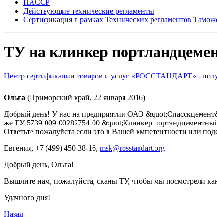
HACCP
Действующие технические регламенты
Сертификация в рамках Технических регламентов Тамож
ТУ на клинкер портландцеме
Центр сертификации товаров и услуг «РОССТАНДАРТ» - получ
Ольга
(Приморский край, 22 января 2016)
Добрый день! У нас на предприятии ОАО &quot;Спасскцемент&q
же ТУ 5739-009-00282754-00 &quot;Клинкер портандцементны
Ответьте пожалуйста если это в Вашей кмпетентности или подс
Евгения
, +7 (499) 450-38-16,
msk@rosstandart.org
Добрый день, Ольга!
Вышлите нам, пожалуйста, сканы ТУ, чтобы мы посмотрели ка
Удачного дня!
Назад