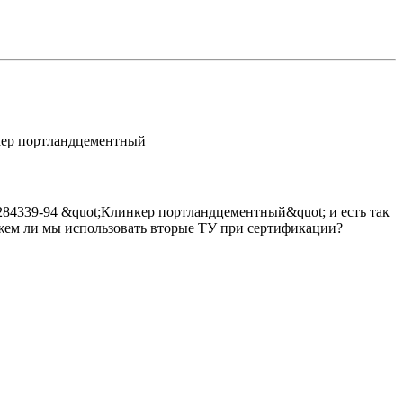
кер портландцементный
284339-94 &quot;Клинкер портландцементный&quot; и есть так
жем ли мы использовать вторые ТУ при сертификации?