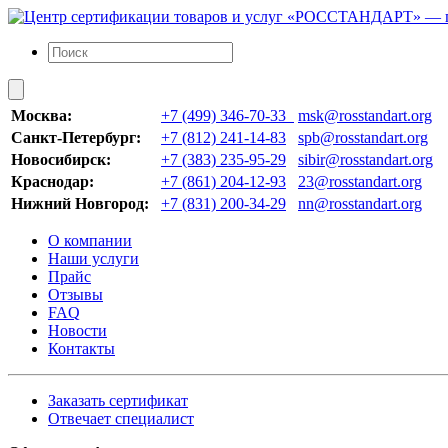
Москва:
+7 (499) 346-70-33
msk@rosstandart.org
Санкт-Петербург:
+7 (812) 241-14-83
spb@rosstandart.org
Новосибирск:
+7 (383) 235-95-29
sibir@rosstandart.org
Краснодар:
+7 (861) 204-12-93
23@rosstandart.org
Нижний Новгород:
+7 (831) 200-34-29
nn@rosstandart.org
О компании
Наши услуги
Прайс
Отзывы
FAQ
Новости
Контакты
Заказать сертификат
Отвечает специалист