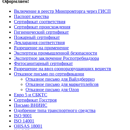
Оформляем!
Включение в реестр Минпромторга через ГИСП
Паспорт качества
Сертификат соответствия
Сертификат происхождения
Гигиенический сертификат
Пожарный сертификат
Декларация соответствия
Разрешение на применение
Экспертиза промышленной безопасности
Экспертное заключение Роспотребнадзора
Фитосанитарный сертификат
Разрешение на ввоз озоноразрушающих веществ
Отказное письмо по сертификации
Отказное письмо для Вайлдберриз
Отказное письмо для маркетплейсов
Отказное письмо для Ozon
Евро 5 и СБКТС
Сертификат Госстроя
Письмо ВНИИС
Одобрение типа транспортного средства
ISO 9001
ISO 14001
OHSAS 18001