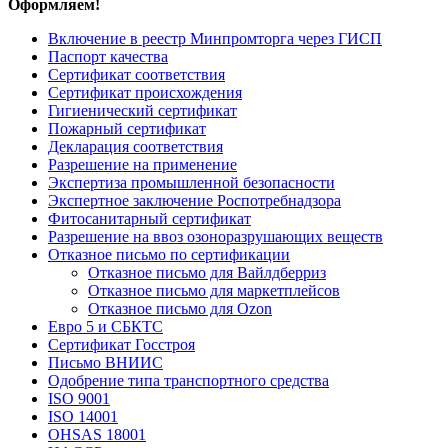
Оформляем!
Включение в реестр Минпромторга через ГИСП
Паспорт качества
Сертификат соответствия
Сертификат происхождения
Гигиенический сертификат
Пожарный сертификат
Декларация соответствия
Разрешение на применение
Экспертиза промышленной безопасности
Экспертное заключение Роспотребнадзора
Фитосанитарный сертификат
Разрешение на ввоз озоноразрушающих веществ
Отказное письмо по сертификации
Отказное письмо для Вайлдберриз
Отказное письмо для маркетплейсов
Отказное письмо для Ozon
Евро 5 и СБКТС
Сертификат Госстроя
Письмо ВНИИС
Одобрение типа транспортного средства
ISO 9001
ISO 14001
OHSAS 18001