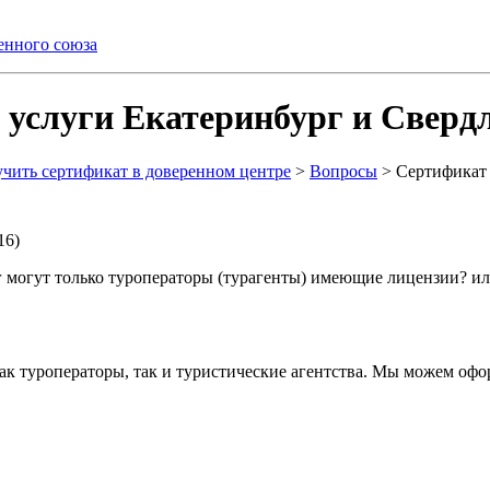
енного союза
 услуги Екатеринбург и Свердл
ить сертификат в доверенном центре
>
Вопросы
>
Сертификат 
16)
г могут только туроператоры (турагенты) имеющие лицензии? и
как туроператоры, так и туристические агентства. Мы можем оф