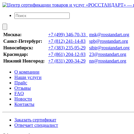
Москва:
+7 (499) 346-70-33
msk@rosstandart.org
Санкт-Петербург:
+7 (812) 241-14-83
spb@rosstandart.org
Новосибирск:
+7 (383) 235-95-29
sibir@rosstandart.org
Краснодар:
+7 (861) 204-12-93
23@rosstandart.org
Нижний Новгород:
+7 (831) 200-34-29
nn@rosstandart.org
О компании
Наши услуги
Прайс
Отзывы
FAQ
Новости
Контакты
Заказать сертификат
Отвечает специалист