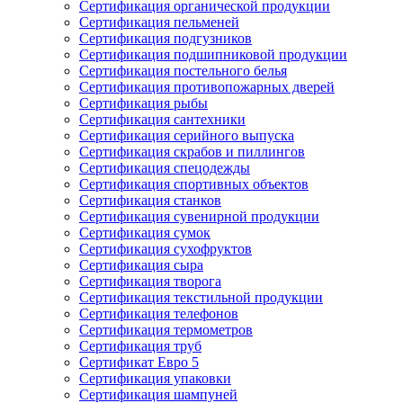
Сертификация органической продукции
Сертификация пельменей
Сертификация подгузников
Сертификация подшипниковой продукции
Сертификация постельного белья
Сертификация противопожарных дверей
Сертификация рыбы
Сертификация сантехники
Сертификация серийного выпуска
Сертификация скрабов и пиллингов
Сертификация спецодежды
Сертификация спортивных объектов
Сертификация станков
Сертификация сувенирной продукции
Сертификация сумок
Сертификация сухофруктов
Сертификация сыра
Сертификация творога
Сертификация текстильной продукции
Сертификация телефонов
Сертификация термометров
Сертификация труб
Сертификат Евро 5
Сертификация упаковки
Сертификация шампуней