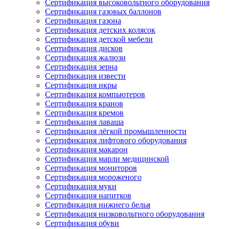
Сертификация высоковольтного оборудования
Сертификация газовых баллонов
Сертификация газона
Сертификация детских колясок
Сертификация детской мебели
Сертификация дисков
Сертификация жалюзи
Сертификация зерна
Сертификация извести
Сертификация икры
Сертификация компьютеров
Сертификация кранов
Сертификация кремов
Сертификация лаваша
Сертификация лёгкой промышленности
Сертификация лифтового оборудования
Сертификация макарон
Сертификация марли медицинской
Сертификация мониторов
Сертификация мороженого
Сертификация муки
Сертификация напитков
Сертификация нижнего белья
Сертификация низковольтного оборудования
Сертификация обуви