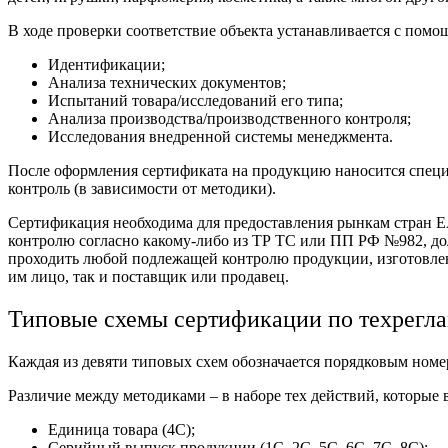
В ходе проверки соответствие объекта устанавливается с помо
Идентификации;
Анализа технических документов;
Испытаний товара/исследований его типа;
Анализа производства/производственного контроля;
Исследования внедренной системы менеджмента.
После оформления сертификата на продукцию наносится специ
контроль (в зависимости от методики).
Сертификация необходима для предоставления рынкам стран Е
контролю согласно какому-либо из ТР ТС или ПП РФ №982, дол
проходить любой подлежащей контролю продукции, изготовленн
им лицо, так и поставщик или продавец.
Типовые схемы сертификации по техрегл
Каждая из девяти типовых схем обозначается порядковым номеро
Различие между методиками – в наборе тех действий, которые 
Единица товара (4С);
Серийный выпуск продукции (1С, 2С, 5С, 6С, 7С, 8С);