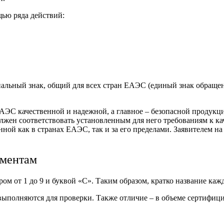
щью ряда действий:
альный знак, общий для всех стран ЕАЭС (единый знак обращен
АЭС качественной и надежной, а главное – безопасной продук
жен соответствовать установленным для него требованиям к каче
ой как в странах ЕАЭС, так и за его пределами. Заявителем н
аментам
м от 1 до 9 и буквой «С». Таким образом, кратко название кажд
выполняются для проверки. Также отличие – в объеме сертифицир