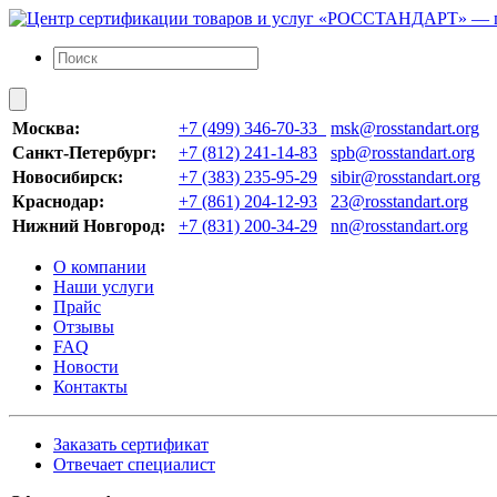
Москва:
+7 (499) 346-70-33
msk@rosstandart.org
Санкт-Петербург:
+7 (812) 241-14-83
spb@rosstandart.org
Новосибирск:
+7 (383) 235-95-29
sibir@rosstandart.org
Краснодар:
+7 (861) 204-12-93
23@rosstandart.org
Нижний Новгород:
+7 (831) 200-34-29
nn@rosstandart.org
О компании
Наши услуги
Прайс
Отзывы
FAQ
Новости
Контакты
Заказать сертификат
Отвечает специалист