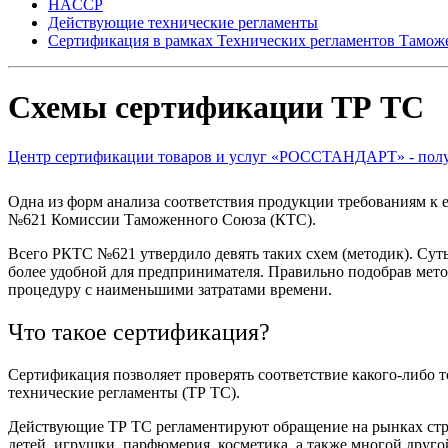
HACCP
Действующие технические регламенты
Сертификация в рамках Технических регламентов Тамож
Схемы сертификации ТР ТС
Центр сертификации товаров и услуг «РОССТАНДАРТ» - получ
Одна из форм анализа соответствия продукции требованиям к е
№621 Комиссии Таможенного Союза (КТС).
Всего РКТС №621 утвердило девять таких схем (методик). Суть
более удобной для предпринимателя. Правильно подобрав мето
процедуру с наименьшими затратами времени.
Что такое сертификация?
Сертификация позволяет проверять соответствие какого-либо 
технические регламенты (ТР ТС).
Действующие ТР ТС регламентируют обращение на рынках стран
детей, игрушки, парфюмерия, косметика, а также многой друго