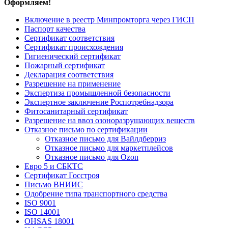
Оформляем!
Включение в реестр Минпромторга через ГИСП
Паспорт качества
Сертификат соответствия
Сертификат происхождения
Гигиенический сертификат
Пожарный сертификат
Декларация соответствия
Разрешение на применение
Экспертиза промышленной безопасности
Экспертное заключение Роспотребнадзора
Фитосанитарный сертификат
Разрешение на ввоз озоноразрушающих веществ
Отказное письмо по сертификации
Отказное письмо для Вайлдберриз
Отказное письмо для маркетплейсов
Отказное письмо для Ozon
Евро 5 и СБКТС
Сертификат Госстроя
Письмо ВНИИС
Одобрение типа транспортного средства
ISO 9001
ISO 14001
OHSAS 18001