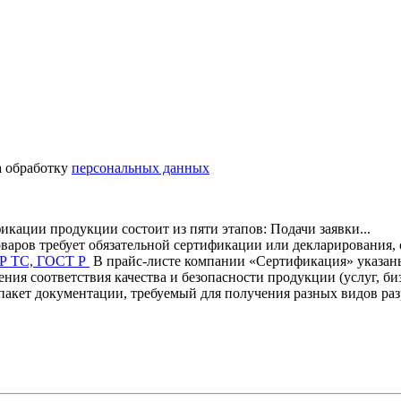
а обработку
персональных данных
кации продукции состоит из пяти этапов: Подачи заявки...
оваров требует обязательной сертификации или декларирования, о
ТР ТС, ГОСТ Р
В прайс-листе компании «Сертификация» указаны
я соответствия качества и безопасности продукции (услуг, бизн
акет документации, требуемый для получения разных видов р