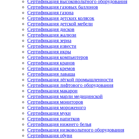
Сертификация высоковольтного оборудования
Сертификация газовых баллонов
Сертификация газона
Сертификация детских колясок
Сертификация детской мебели
Сертификация дисков
Сертификация жалюзи
Сертификация зерна
Сертификация извести
Сертификация икры
Сертификация компьютеров
Сертификация кранов
Сертификация кремов
Сертификация лаваша
Сертификация лёгкой промышленности
Сертификация лифтового оборудования
Сертификация макарон
Сертификация марли медицинской
Сертификация мониторов
Сертификация мороженого
Сертификация муки
Сертификация напитков
Сертификация нижнего белья
Сертификация низковольтного оборудования
Сертификация обуви