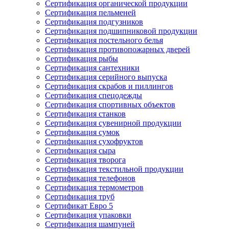
Сертификация органической продукции
Сертификация пельменей
Сертификация подгузников
Сертификация подшипниковой продукции
Сертификация постельного белья
Сертификация противопожарных дверей
Сертификация рыбы
Сертификация сантехники
Сертификация серийного выпуска
Сертификация скрабов и пиллингов
Сертификация спецодежды
Сертификация спортивных объектов
Сертификация станков
Сертификация сувенирной продукции
Сертификация сумок
Сертификация сухофруктов
Сертификация сыра
Сертификация творога
Сертификация текстильной продукции
Сертификация телефонов
Сертификация термометров
Сертификация труб
Сертификат Евро 5
Сертификация упаковки
Сертификация шампуней