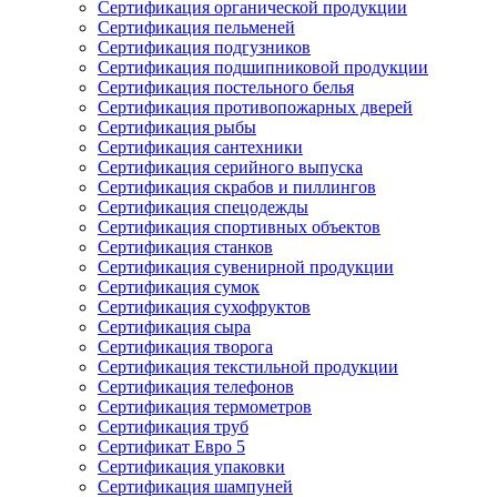
Сертификация органической продукции
Сертификация пельменей
Сертификация подгузников
Сертификация подшипниковой продукции
Сертификация постельного белья
Сертификация противопожарных дверей
Сертификация рыбы
Сертификация сантехники
Сертификация серийного выпуска
Сертификация скрабов и пиллингов
Сертификация спецодежды
Сертификация спортивных объектов
Сертификация станков
Сертификация сувенирной продукции
Сертификация сумок
Сертификация сухофруктов
Сертификация сыра
Сертификация творога
Сертификация текстильной продукции
Сертификация телефонов
Сертификация термометров
Сертификация труб
Сертификат Евро 5
Сертификация упаковки
Сертификация шампуней