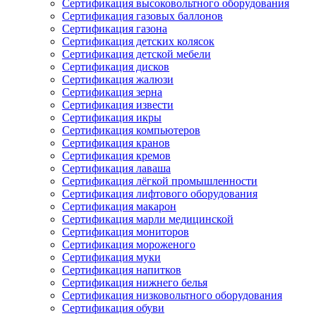
Сертификация высоковольтного оборудования
Сертификация газовых баллонов
Сертификация газона
Сертификация детских колясок
Сертификация детской мебели
Сертификация дисков
Сертификация жалюзи
Сертификация зерна
Сертификация извести
Сертификация икры
Сертификация компьютеров
Сертификация кранов
Сертификация кремов
Сертификация лаваша
Сертификация лёгкой промышленности
Сертификация лифтового оборудования
Сертификация макарон
Сертификация марли медицинской
Сертификация мониторов
Сертификация мороженого
Сертификация муки
Сертификация напитков
Сертификация нижнего белья
Сертификация низковольтного оборудования
Сертификация обуви