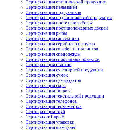
Сертификация органической продукции
Сертификация пельменей
Сертификация подгузников
Сертификация подшипниковой продукции
Сертификация постельного белья
Сертификация противопожарных дверей
Сертификация рыбы
Сертификация сантехники
Сертификация серийного выпуска
Сертификация скрабов и пиллингов
Сертификация спецодежды
Сертификация спортивных объектов
Сертификация станков
Сертификация сувенирной продукции
Сертификация сумок
Сертификация сухофруктов
Сертификация сыра
Сертификация творога
Сертификация текстильной продукции
Сертификация телефонов
Сертификация термометров
Сертификация труб
Сертификат Евро 5
Сертификация упаковки
Сертификация шампуней