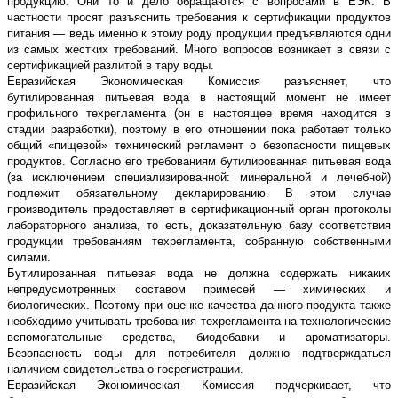
продукцию. Они то и дело обращаются с вопросами в ЕЭК. В
частности просят разъяснить требования к сертификации продуктов
питания — ведь именно к этому роду продукции предъявляются одни
из самых жестких требований. Много вопросов возникает в связи с
сертификацией разлитой в тару воды.
Евразийская Экономическая Комиссия разъясняет, что
бутилированная питьевая вода в настоящий момент не имеет
профильного техрегламента (он в настоящее время находится в
стадии разработки), поэтому в его отношении пока работает только
общий «пищевой» технический регламент о безопасности пищевых
продуктов. Согласно его требованиям бутилированная питьевая вода
(за исключением специализированной: минеральной и лечебной)
подлежит обязательному декларированию. В этом случае
производитель предоставляет в сертификационный орган протоколы
лабораторного анализа, то есть, доказательную базу соответствия
продукции требованиям техрегламента, собранную собственными
силами.
Бутилированная питьевая вода не должна содержать никаких
непредусмотренных составом примесей — химических и
биологических. Поэтому при оценке качества данного продукта также
необходимо учитывать требования техрегламента на технологические
вспомогательные средства, биодобавки и ароматизаторы.
Безопасность воды для потребителя должно подтверждаться
наличием свидетельства о госрегистрации.
Евразийская Экономическая Комиссия подчеркивает, что