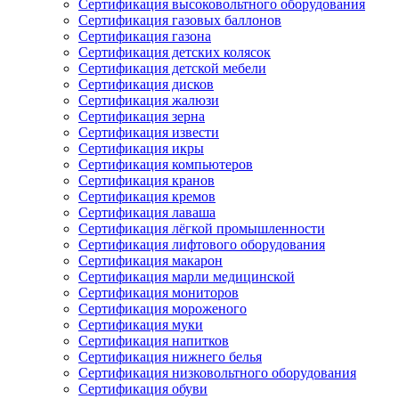
Сертификация высоковольтного оборудования
Сертификация газовых баллонов
Сертификация газона
Сертификация детских колясок
Сертификация детской мебели
Сертификация дисков
Сертификация жалюзи
Сертификация зерна
Сертификация извести
Сертификация икры
Сертификация компьютеров
Сертификация кранов
Сертификация кремов
Сертификация лаваша
Сертификация лёгкой промышленности
Сертификация лифтового оборудования
Сертификация макарон
Сертификация марли медицинской
Сертификация мониторов
Сертификация мороженого
Сертификация муки
Сертификация напитков
Сертификация нижнего белья
Сертификация низковольтного оборудования
Сертификация обуви