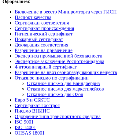
Оформляем!
Включение в реестр Минпромторга через ГИСП
Паспорт качества
Сертификат соответствия
Сертификат происхождения
Гигиенический сертификат
Пожарный сертификат
Декларация соответствия
Разрешение на применение
Экспертиза промышленной безопасности
Экспертное заключение Роспотребнадзора
Фитосанитарный сертификат
Разрешение на ввоз озоноразрушающих веществ
Отказное письмо по сертификации
Отказное письмо для Вайлдберриз
Отказное письмо для маркетплейсов
Отказное письмо для Ozon
Евро 5 и СБКТС
Сертификат Госстроя
Письмо ВНИИС
Одобрение типа транспортного средства
ISO 9001
ISO 14001
OHSAS 18001