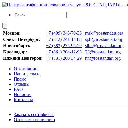
Москва:
+7 (499) 346-70-33
msk@rosstandart.org
Санкт-Петербург:
+7 (812) 241-14-83
spb@rosstandart.org
Новосибирск:
+7 (383) 235-95-29
sibir@rosstandart.org
Краснодар:
+7 (861) 204-12-93
23@rosstandart.org
Нижний Новгород:
+7 (831) 200-34-29
nn@rosstandart.org
О компании
Наши услуги
Прайс
Отзывы
FAQ
Новости
Контакты
Заказать сертификат
Отвечает специалист