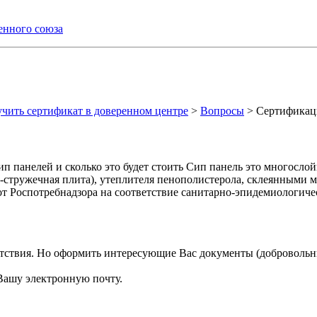
енного союза
ить сертификат в доверенном центре
>
Вопросы
>
Сертификац
ип панелей и сколько это будет стоить Сип панель это многосло
о-стружечная плита), утеплителя пенополистерола, склеянными
т Роспотребнадзора на соответствие санитарно-эпидемиологич
тствия. Но оформить интересующие Вас документы (добровольн
Вашу электронную почту.