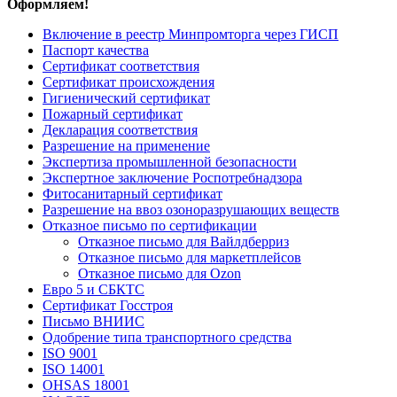
Оформляем!
Включение в реестр Минпромторга через ГИСП
Паспорт качества
Сертификат соответствия
Сертификат происхождения
Гигиенический сертификат
Пожарный сертификат
Декларация соответствия
Разрешение на применение
Экспертиза промышленной безопасности
Экспертное заключение Роспотребнадзора
Фитосанитарный сертификат
Разрешение на ввоз озоноразрушающих веществ
Отказное письмо по сертификации
Отказное письмо для Вайлдберриз
Отказное письмо для маркетплейсов
Отказное письмо для Ozon
Евро 5 и СБКТС
Сертификат Госстроя
Письмо ВНИИС
Одобрение типа транспортного средства
ISO 9001
ISO 14001
OHSAS 18001