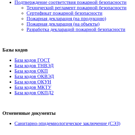
Подтверждение соответствия пожарной безопасности
Технический регламент пожарной безопасности
Сертификат пожарной безопасности
Пожарная декларация (на продукцию)
Пожарная декларация (на объекты)
Разработка деклараций пожарной безопасности
Базы кодов
База кодов ГОСТ
База кодов ТНВЭД
База кодов ОКП
База кодов ОКВЭД
База кодов ОКУН
База кодов МКТУ
База кодов ОКПД2
Отмененные документы
Санитарно-эпидемиологическое заключение (СЭЗ)