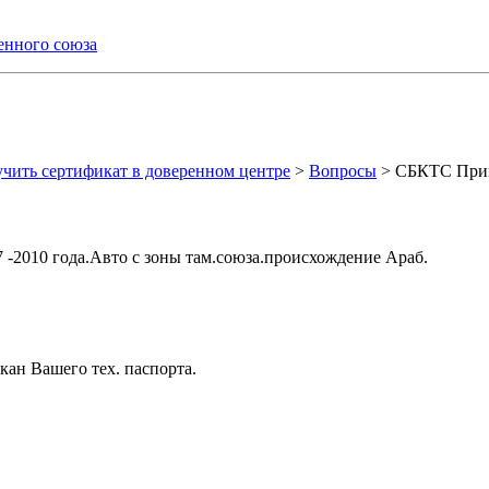
енного союза
ить сертификат в доверенном центре
>
Вопросы
>
СБКТС Прим
 -2010 года.Авто с зоны там.союза.происхождение Араб.
ан Вашего тех. паспорта.