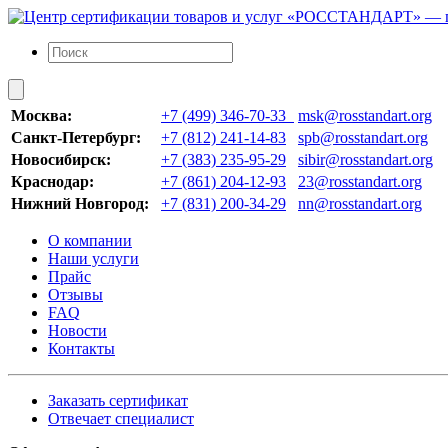
Москва:
+7 (499) 346-70-33
msk@rosstandart.org
Санкт-Петербург:
+7 (812) 241-14-83
spb@rosstandart.org
Новосибирск:
+7 (383) 235-95-29
sibir@rosstandart.org
Краснодар:
+7 (861) 204-12-93
23@rosstandart.org
Нижний Новгород:
+7 (831) 200-34-29
nn@rosstandart.org
О компании
Наши услуги
Прайс
Отзывы
FAQ
Новости
Контакты
Заказать сертификат
Отвечает специалист